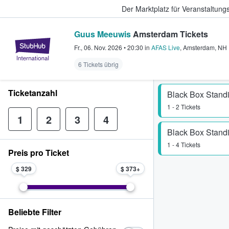
Der Marktplatz für Veranstaltungs
Guus Meeuwis
Amsterdam Tickets
StubHub - Wo Fans Tickets kauf
Fr., 06. Nov. 2026
•
20:30
in
AFAS Live
,
Amsterdam
,
NH
6 Tickets übrig
Ticketanzahl
Black Box Stand
1 - 2 Tickets
1
2
3
4
Black Box Stand
1 - 4 Tickets
Preis pro Ticket
$ 329
$ 373
Beliebte Filter