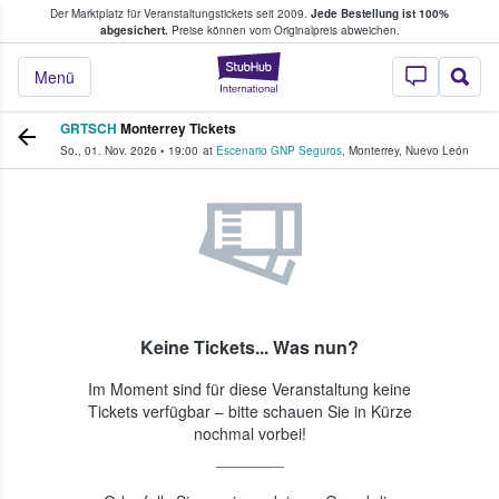
Der Marktplatz für Veranstaltungstickets seit 2009.
Jede Bestellung ist 100%
ans Tickets kaufen & verkaufen
abgesichert.
Preise können vom Originalpreis abweichen.
StubHub - Wo Fans
Menü
GRTSCH
Monterrey Tickets
So., 01. Nov. 2026
•
19:00
at
Escenario GNP Seguros
,
Monterrey
,
Nuevo León
Keine Tickets... Was nun?
Im Moment sind für diese Veranstaltung keine
Tickets verfügbar – bitte schauen Sie in Kürze
nochmal vorbei!