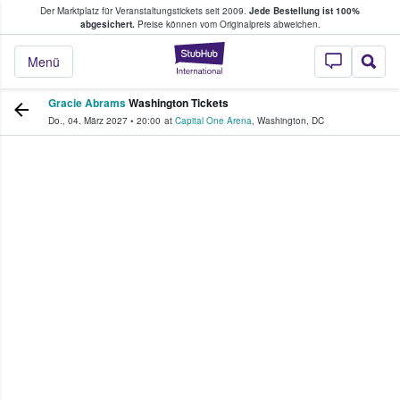
Der Marktplatz für Veranstaltungstickets seit 2009.
Jede Bestellung ist 100%
ans Tickets kaufen & verkaufen
abgesichert.
Preise können vom Originalpreis abweichen.
StubHub - Wo Fans
Menü
Gracie Abrams
Washington Tickets
Do., 04. März 2027
•
20:00
at
Capital One Arena
,
Washington
,
DC