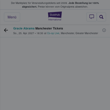
Der Marktplatz für Veranstaltungstickets seit 2009.
Jede Bestellung ist 100%
ans Tickets kaufen & verkaufen
abgesichert.
Preise können vom Originalpreis abweichen.
StubHub - Wo Fans
Menü
Gracie Abrams
Manchester Tickets
So., 25. Apr. 2027
•
18:30
at
Co-op Live
,
Manchester
,
Greater Manchester