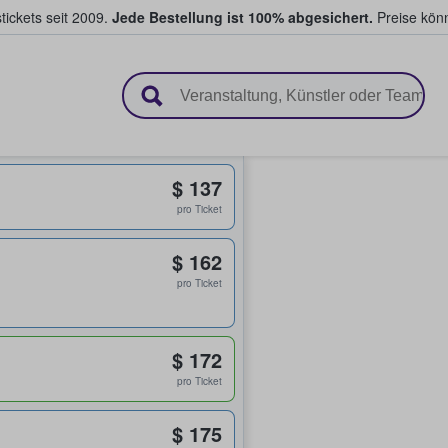
tickets seit 2009.
Jede Bestellung ist 100% abgesichert.
Preise könn
en & verkaufen
D
$ 137
pro Ticket
$ 162
pro Ticket
$ 172
pro Ticket
$ 175