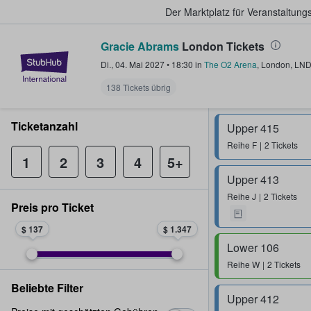
Der Marktplatz für Veranstaltungs
Gracie Abrams
London Tickets
StubHub - Wo Fans Tickets kauf
Di., 04. Mai 2027
•
18:30
in
The O2 Arena
,
London
,
LN
138 Tickets übrig
Ticketanzahl
Upper 415
Reihe
F
2 Tickets
1
2
3
4
5+
Upper 413
Reihe
J
2 Tickets
Preis pro Ticket
$ 137
$ 1.347
Lower 106
Reihe
W
2 Tickets
Beliebte Filter
Upper 412