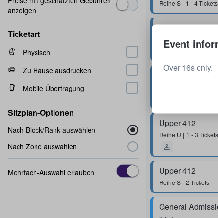
Preise mit geschätzten Gebühren
Reihe
S
1 - 4 Tickets
anzeigen
Upper 417
Ticketart
Reihe
g
1 Ticket
Event infor
Physisch
Over 16s only.
Zu Hause ausdrucken
Upper 409
Reihe
T
2 Tickets
Mobile Übertragung
Sitzplan-Optionen
Upper 412
Nach Block/Rank auswählen
Reihe
U
1 - 3 Tickets
Nach Zone auswählen
Upper 412
Mehrfach-Auswahl erlauben
Reihe
S
2 Tickets
General Admissi