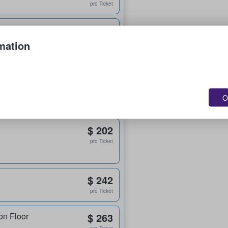
pro Ticket
$ 175
pro Ticket
mation
$ 202
pro Ticket
O
$ 202
pro Ticket
$ 242
pro Ticket
on Floor
$ 263