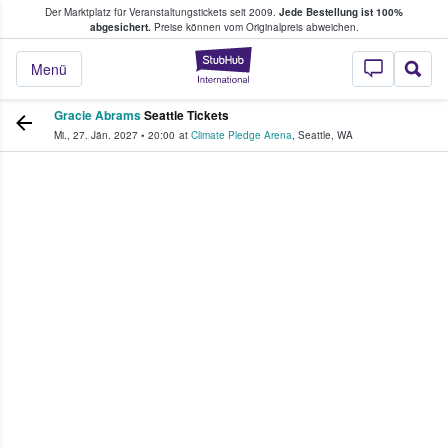
Der Marktplatz für Veranstaltungstickets seit 2009.
Jede Bestellung ist 100%
ans Tickets kaufen & verkaufen
abgesichert.
Preise können vom Originalpreis abweichen.
StubHub - Wo Fans
Menü
Gracie Abrams
Seattle Tickets
Mi., 27. Jän. 2027
•
20:00
at
Climate Pledge Arena
,
Seattle
,
WA