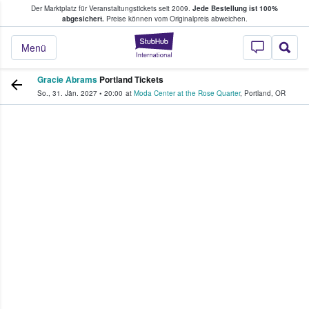
Der Marktplatz für Veranstaltungstickets seit 2009.
Jede Bestellung ist 100%
ans Tickets kaufen & verkaufen
abgesichert.
Preise können vom Originalpreis abweichen.
StubHub - Wo Fans
Menü
Gracie Abrams
Portland Tickets
So., 31. Jän. 2027
•
20:00
at
Moda Center at the Rose Quarter
,
Portland
,
OR