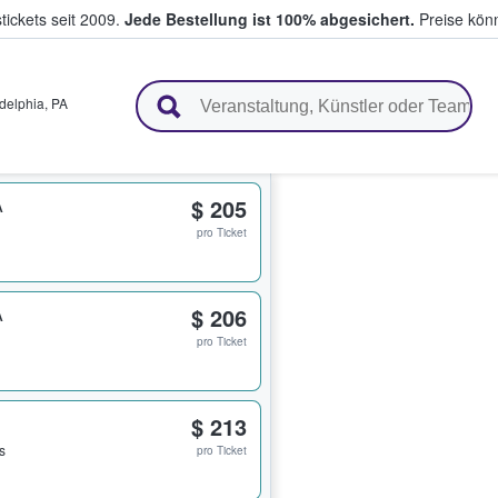
tickets seit 2009.
Jede Bestellung ist 100% abgesichert.
Preise könn
en & verkaufen
delphia
,
PA
A
$ 205
pro Ticket
A
$ 206
pro Ticket
$ 213
s
pro Ticket