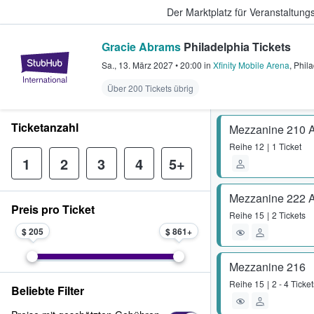
Der Marktplatz für Veranstaltungs
Gracie Abrams
Philadelphia Tickets
StubHub - Wo Fans Tickets kauf
Sa., 13. März 2027
•
20:00
in
Xfinity Mobile Arena
,
Phila
Über 200 Tickets übrig
Ticketanzahl
Mezzanine 210 
Reihe
12
1 Ticket
1
2
3
4
5+
Mezzanine 222 
Preis pro Ticket
Reihe
15
2 Tickets
$ 205
$ 861
Mezzanine 216
Reihe
15
2 - 4 Ticket
Beliebte Filter