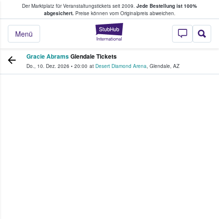
Der Marktplatz für Veranstaltungstickets seit 2009.
Jede Bestellung ist 100%
ans Tickets kaufen & verkaufen
abgesichert.
Preise können vom Originalpreis abweichen.
StubHub - Wo Fans
Menü
Gracie Abrams
Glendale Tickets
Do., 10. Dez. 2026
•
20:00
at
Desert Diamond Arena
,
Glendale
,
AZ