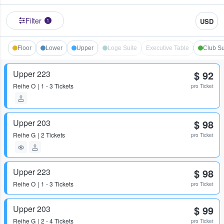
Filter
USD
1
Floor
Lower
Upper
Loge Suite
Executive Table
Club Su
Upper 223
$ 92
Reihe
O
1 - 3 Tickets
pro Ticket
Upper 203
$ 98
Reihe
G
2 Tickets
pro Ticket
Upper 223
$ 98
Reihe
O
1 - 3 Tickets
pro Ticket
Upper 203
$ 99
Reihe
G
2 - 4 Tickets
pro Ticket