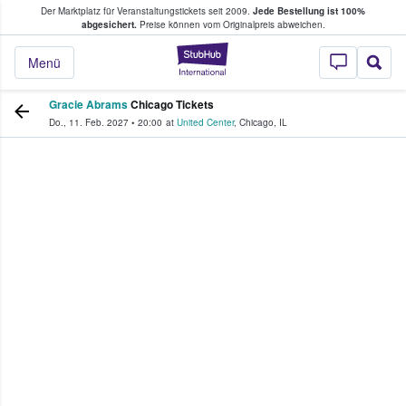
Der Marktplatz für Veranstaltungstickets seit 2009.
Jede Bestellung ist 100%
ans Tickets kaufen & verkaufen
abgesichert.
Preise können vom Originalpreis abweichen.
StubHub - Wo Fans
Menü
Gracie Abrams
Chicago Tickets
Do., 11. Feb. 2027
•
20:00
at
United Center
,
Chicago
,
IL