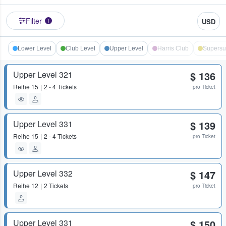
Filter
USD
1
Lower Level
Club Level
Upper Level
Harris Club
Supersui
Upper Level 321
$ 136
Reihe
15
2 - 4 Tickets
pro Ticket
Upper Level 331
$ 139
Reihe
15
2 - 4 Tickets
pro Ticket
Upper Level 332
$ 147
Reihe
12
2 Tickets
pro Ticket
Upper Level 331
$ 150