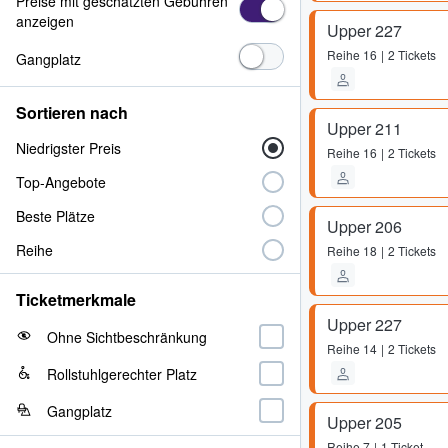
Preise mit geschätzten Gebühren
anzeigen
Upper 227
Reihe
16
2 Tickets
Gangplatz
Sortieren nach
Upper 211
Niedrigster Preis
Reihe
16
2 Tickets
Top-Angebote
Beste Plätze
Upper 206
Reihe
Reihe
18
2 Tickets
Ticketmerkmale
Upper 227
Ohne Sichtbeschränkung
Reihe
14
2 Tickets
Rollstuhlgerechter Platz
Gangplatz
Upper 205
Reihe
7
1 Ticket