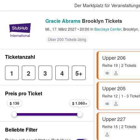
Der Marktplatz für Veranstaltungs
Gracie Abrams
Brooklyn Tickets
StubHub - Wo Fans Tickets kauf
Mi., 17. März 2027
•
20:00
in
Barclays Center
,
Brooklyn
,
Über 200 Tickets übrig
Ticketanzahl
Upper 206
Reihe
19
2 Tickets
1
2
3
4
5+
Upper 205
Preis pro Ticket
Reihe
12
1 - 3 Ticket
$ 136
$ 1.060
Upper 227
Reihe
15
2 Tickets
Beliebte Filter