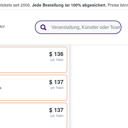
tickets seit 2009.
Jede Bestellung ist 100% abgesichert.
Preise könn
en & verkaufen
NY
$ 136
pro Ticket
$ 137
s
pro Ticket
$ 137
pro Ticket