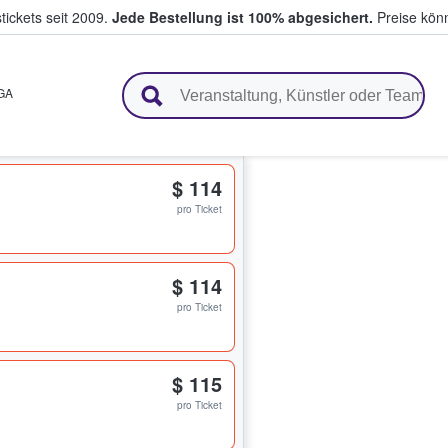
tickets seit 2009.
Jede Bestellung ist 100% abgesichert.
Preise könn
en & verkaufen
GA
$ 114
pro Ticket
$ 114
pro Ticket
$ 115
pro Ticket