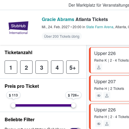
Der Marktplatz für Veranstaltungs
Gracie Abrams
Atlanta Tickets
StubHub - Wo Fans Tickets kauf
Mi., 24. Feb. 2027
•
20:00
in
State Farm Arena
,
Atlanta
,
Über 200 Tickets übrig
Ticketanzahl
Upper 226
Reihe
K
2 - 4 Tickets
1
2
3
4
5+
Upper 207
Preis pro Ticket
Reihe
H
2 Tickets
$ 113
$ 726
Upper 226
Reihe
H
2 - 4 Tickets
Beliebte Filter