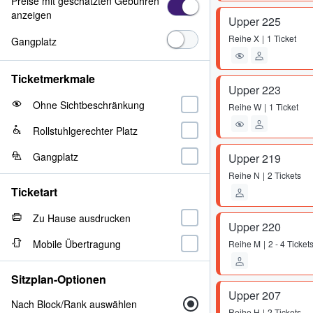
Preise mit geschätzten Gebühren
anzeigen
Upper 225
Reihe
X
1 Ticket
Gangplatz
Ticketmerkmale
Upper 223
Ohne Sichtbeschränkung
Reihe
W
1 Ticket
Rollstuhlgerechter Platz
Gangplatz
Upper 219
Reihe
N
2 Tickets
Ticketart
Zu Hause ausdrucken
Upper 220
Mobile Übertragung
Reihe
M
2 - 4 Ticket
Sitzplan-Optionen
Upper 207
Nach Block/Rank auswählen
Reihe
H
2 Tickets