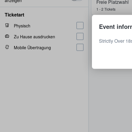
anzeigen
Freie Platzwahl
1 - 2 Tickets
Ticketart
Event infor
Physisch
Zu Hause ausdrucken
Strictly Over 18
Mobile Übertragung