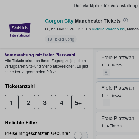
Der Marktplatz für Veranstaltungs
Gorgon City
Manchester Tickets
StubHub - Wo Fans Tickets kauf
Fr., 27. Nov. 2026
•
19:00
in
Victoria Warehouse
,
Manche
18 Tickets übrig
Veranstaltung mit freier Platzwahl
Freie Platzwahl
Alle Tickets erlauben Ihnen Zugang zu jeglichen
1 - 8 Tickets
verfügbaren Sitz- und Stehplatzbereichen. Es gibt
keine fest zugeordneten Plätze.
Ticketanzahl
Freie Platzwahl
1 - 4 Tickets
1
2
3
4
5+
Freie Platzwahl
Beliebte Filter
1 - 4 Tickets
Preise mit geschätzten Gebühren