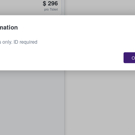
$ 296
pro Ticket
mation
s only. ID required
O