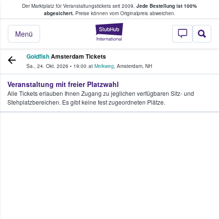
Der Marktplatz für Veranstaltungstickets seit 2009.
Jede Bestellung ist 100%
ans Tickets kaufen & verkaufen
abgesichert.
Preise können vom Originalpreis abweichen.
StubHub - Wo Fans
Menü
Goldfish
Amsterdam Tickets
Sa., 24. Okt. 2026
•
19:00
at
Melkweg
,
Amsterdam
,
NH
Veranstaltung mit freier Platzwahl
Alle Tickets erlauben Ihnen Zugang zu jeglichen verfügbaren Sitz- und
Stehplatzbereichen. Es gibt keine fest zugeordneten Plätze.