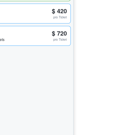
$ 420
pro Ticket
$ 720
ets
pro Ticket