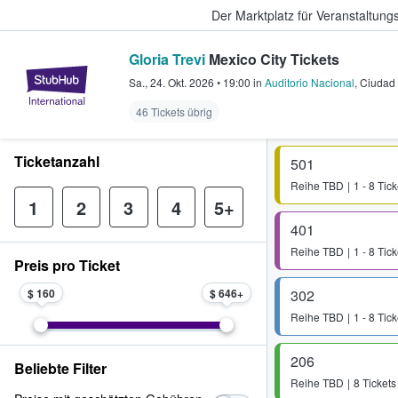
Der Marktplatz für Veranstaltungs
Gloria Trevi
Mexico City Tickets
StubHub - Wo Fans Tickets kauf
Sa., 24. Okt. 2026
•
19:00
in
Auditorio Nacional
,
Ciudad
46 Tickets übrig
Ticketanzahl
501
Reihe
TBD
1 - 8 Tick
1
2
3
4
5+
401
Reihe
TBD
1 - 8 Tick
Preis pro Ticket
$ 160
$ 646
302
Reihe
TBD
1 - 8 Tick
206
Beliebte Filter
Reihe
TBD
8 Tickets