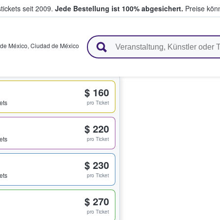
tickets seit 2009.
Jede Bestellung ist 100% abgesichert.
Preise könn
en & verkaufen
 de México
,
Ciudad de México
$ 160
ets
pro Ticket
$ 220
ets
pro Ticket
$ 230
ets
pro Ticket
$ 270
pro Ticket