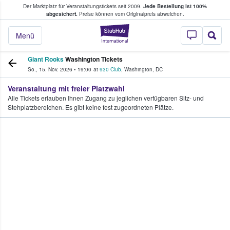
Der Marktplatz für Veranstaltungstickets seit 2009.
Jede Bestellung ist 100%
ans Tickets kaufen & verkaufen
abgesichert.
Preise können vom Originalpreis abweichen.
StubHub - Wo Fans
Menü
Giant Rooks
Washington Tickets
So., 15. Nov. 2026
•
19:00
at
930 Club
,
Washington
,
DC
Veranstaltung mit freier Platzwahl
Alle Tickets erlauben Ihnen Zugang zu jeglichen verfügbaren Sitz- und
Stehplatzbereichen. Es gibt keine fest zugeordneten Plätze.