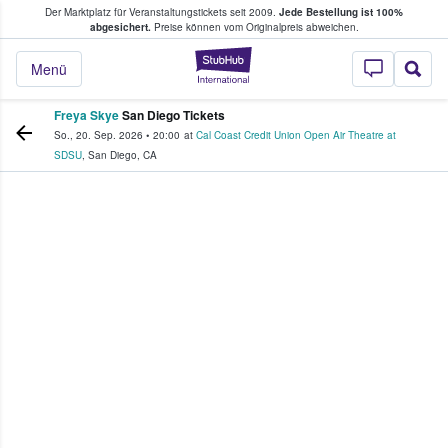
Der Marktplatz für Veranstaltungstickets seit 2009.
Jede Bestellung ist 100%
ans Tickets kaufen & verkaufen
abgesichert.
Preise können vom Originalpreis abweichen.
StubHub - Wo Fans
Menü
Freya Skye
San Diego Tickets
So., 20. Sep. 2026
•
20:00
at
Cal Coast Credit Union Open Air Theatre at
SDSU
,
San Diego
,
CA