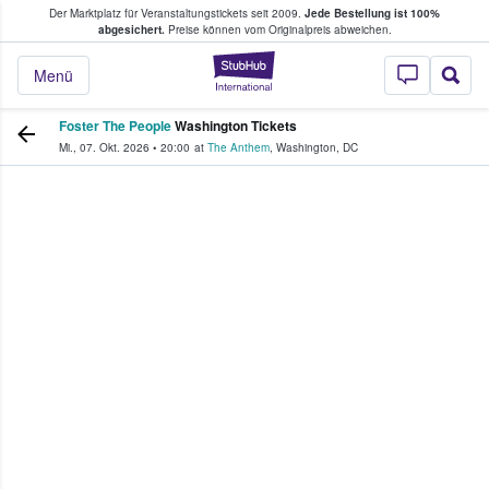
Der Marktplatz für Veranstaltungstickets seit 2009.
Jede Bestellung ist 100%
ans Tickets kaufen & verkaufen
abgesichert.
Preise können vom Originalpreis abweichen.
StubHub - Wo Fans
Menü
Foster The People
Washington Tickets
Mi., 07. Okt. 2026
•
20:00
at
The Anthem
,
Washington
,
DC