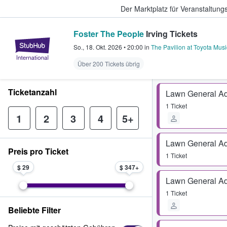
Der Marktplatz für Veranstaltungs
Foster The People
Irving Tickets
StubHub - Wo Fans Tickets kauf
So., 18. Okt. 2026
•
20:00
in
The Pavilion at Toyota Musi
Über 200 Tickets übrig
Ticketanzahl
Lawn General A
1 Ticket
1
2
3
4
5+
Lawn General A
Preis pro Ticket
1 Ticket
$ 29
$ 347
Lawn General A
1 Ticket
Beliebte Filter