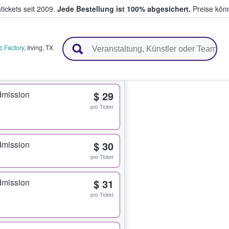
tickets seit 2009.
Jede Bestellung ist 100% abgesichert.
Preise könn
en & verkaufen
c Factory
,
Irving
,
TX
dmission
$ 29
pro Ticket
dmission
$ 30
pro Ticket
dmission
$ 31
pro Ticket