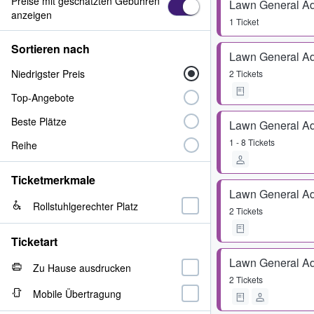
Preise mit geschätzten Gebühren
Lawn General A
anzeigen
1 Ticket
Sortieren nach
Lawn General A
Niedrigster Preis
2 Tickets
Top-Angebote
Beste Plätze
Lawn General A
1 - 8 Tickets
Reihe
Ticketmerkmale
Lawn General A
Rollstuhlgerechter Platz
2 Tickets
Ticketart
Lawn General A
Zu Hause ausdrucken
2 Tickets
Mobile Übertragung