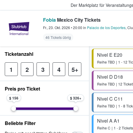
Der Marktplatz für Veranstaltungs
Fobia
Mexico City Tickets
StubHub - Wo Fans Tickets kauf
Fr., 23. Okt. 2026
•
20:00
in
Palacio de los Deportes
,
Ciu
46 Tickets übrig
Ticketanzahl
Nivel E E20
Reihe
TBD
1 - 12 Ti
1
2
3
4
5+
Nivel D D18
Reihe
TBD
12 Ticket
Preis pro Ticket
$ 156
$ 326
Nivel C C11
Reihe
TBD
1 - 8 Tick
Nivel A A1
Beliebte Filter
Reihe
C
1 - 2 Tickets