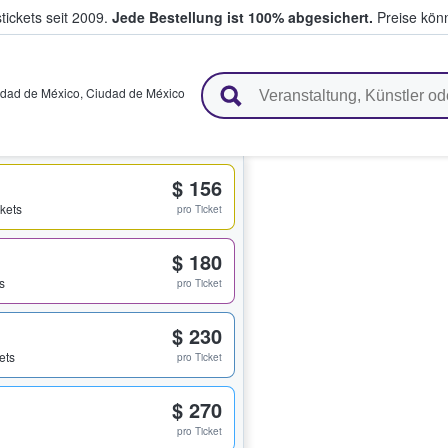
tickets seit 2009.
Jede Bestellung ist 100% abgesichert.
Preise könn
en & verkaufen
dad de México
,
Ciudad de México
$ 156
ckets
pro Ticket
$ 180
s
pro Ticket
$ 230
ets
pro Ticket
$ 270
pro Ticket