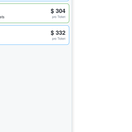
$ 304
ets
pro Ticket
$ 332
pro Ticket