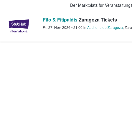
Der Marktplatz für Veranstaltungs
Fito & Fitipaldis
Zaragoza Tickets
StubHub - Wo Fans Tickets kauf
Fr., 27. Nov. 2026
•
21:00
in
Auditorio de Zaragoza
,
Zar