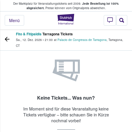
Der Marktplatz für Veranstaltungstickets seit 2009.
Jede Bestellung ist 100%
ans Tickets kaufen & verkaufen
abgesichert.
Preise können vom Originalpreis abweichen.
StubHub - Wo Fans
Menü
Fito & Fitipaldis
Tarragona Tickets
Sa., 12. Dez. 2026
•
21:00
at
Palacio de Congresos de Tarragona
,
Tarragona
,
CT
Keine Tickets... Was nun?
Im Moment sind für diese Veranstaltung keine
Tickets verfügbar – bitte schauen Sie in Kürze
nochmal vorbei!