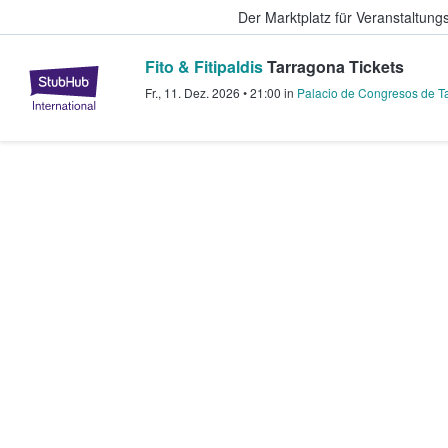
Der Marktplatz für Veranstaltungs
Fito & Fitipaldis
Tarragona Tickets
StubHub - Wo Fans Tickets kauf
Fr., 11. Dez. 2026
•
21:00
in
Palacio de Congresos de T