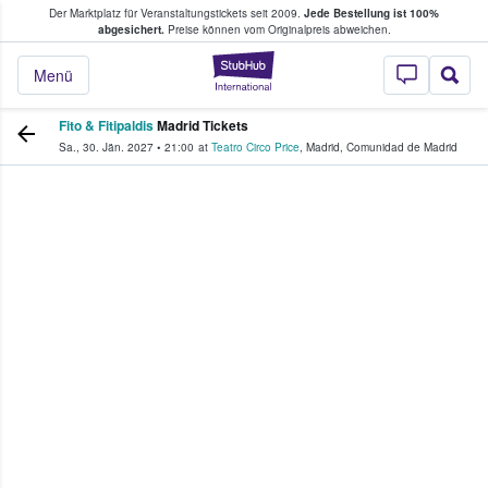
Der Marktplatz für Veranstaltungstickets seit 2009.
Jede Bestellung ist 100%
ans Tickets kaufen & verkaufen
abgesichert.
Preise können vom Originalpreis abweichen.
StubHub - Wo Fans
Menü
Fito & Fitipaldis
Madrid Tickets
Sa., 30. Jän. 2027
•
21:00
at
Teatro Circo Price
,
Madrid
,
Comunidad de Madrid