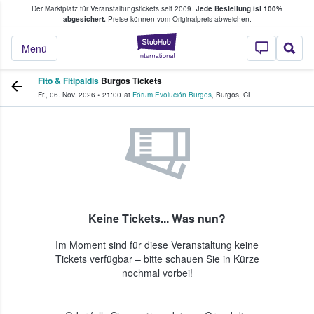
Der Marktplatz für Veranstaltungstickets seit 2009.
Jede Bestellung ist 100%
ans Tickets kaufen & verkaufen
abgesichert.
Preise können vom Originalpreis abweichen.
StubHub - Wo Fans
Menü
Fito & Fitipaldis
Burgos Tickets
Fr., 06. Nov. 2026
•
21:00
at
Fórum Evolución Burgos
,
Burgos
,
CL
Keine Tickets... Was nun?
Im Moment sind für diese Veranstaltung keine
Tickets verfügbar – bitte schauen Sie in Kürze
nochmal vorbei!