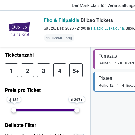
Der Marktplatz für Veranstaltungs
Fito & Fitipaldis
Bilbao Tickets
StubHub - Wo Fans Tickets kauf
Sa., 26. Dez. 2026
•
21:00
in
Palacio Euskalduna
,
Bilbo
12 Tickets übrig
Ticketanzahl
Terrazas
Reihe
3
1 - 8 Tickets
1
2
3
4
5+
Platea
Reihe
12
1 - 4 Ticket
Preis pro Ticket
$ 184
$ 207
Beliebte Filter