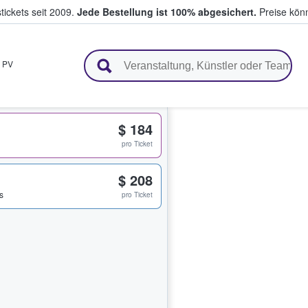
tickets seit 2009.
Jede Bestellung ist 100% abgesichert.
Preise könn
en & verkaufen
,
PV
$ 184
pro Ticket
$ 208
s
pro Ticket