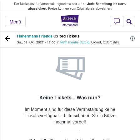
Der Marktplatz für Veranstaltungstickets seit 2009.
Jede Bestellung ist 100%
ans Tickets kaufen & verkaufen
abgesichert.
Preise können vom Originalpreis abweichen.
StubHub - Wo Fans
Menü
Fishermans Friends
Oxford Tickets
Sa., 02. Okt. 2027
•
19:00
at
New Theatre Oxford
,
Oxford
,
Oxfordshire
Keine Tickets... Was nun?
Im Moment sind für diese Veranstaltung keine
Tickets verfügbar – bitte schauen Sie in Kürze
nochmal vorbei!