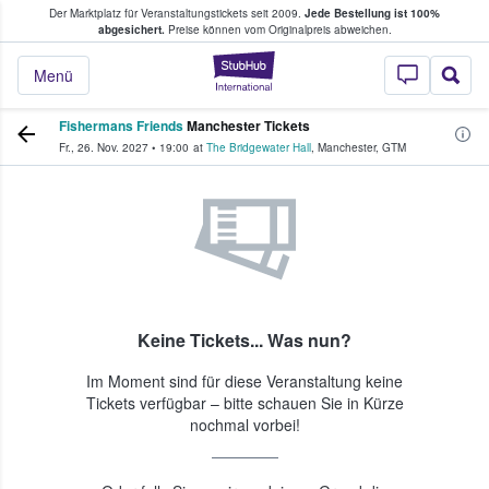
Der Marktplatz für Veranstaltungstickets seit 2009.
Jede Bestellung ist 100%
ans Tickets kaufen & verkaufen
abgesichert.
Preise können vom Originalpreis abweichen.
StubHub - Wo Fans
Menü
Fishermans Friends
Manchester Tickets
Fr., 26. Nov. 2027
•
19:00
at
The Bridgewater Hall
,
Manchester
,
GTM
Keine Tickets... Was nun?
Im Moment sind für diese Veranstaltung keine
Tickets verfügbar – bitte schauen Sie in Kürze
nochmal vorbei!