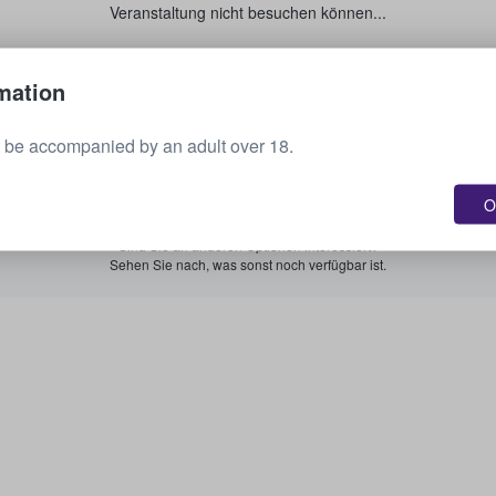
Veranstaltung nicht besuchen können...
Verkaufen Sie Ihre Tickets.
mation
 be accompanied by an adult over 18.
Alle bevorstehenden Veranstaltungen anzeigen.
O
Sind Sie an anderen Optionen interessiert?
Sehen Sie nach, was sonst noch verfügbar ist.