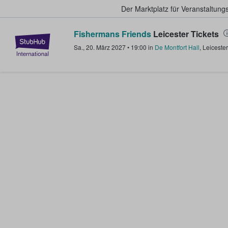
Der Marktplatz für Veranstaltungs
Fishermans Friends
Leicester Tickets
StubHub - Wo Fans Tickets kauf
Sa., 20. März 2027
•
19:00
in
De Montfort Hall
,
Leicester