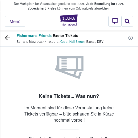
Der Marktplatz für Veranstaltungstickets seit 2009.
Jede Bestellung ist 100%
ans Tickets kaufen & verkaufen
abgesichert.
Preise können vom Originalpreis abweichen.
StubHub - Wo Fans
Menü
Fishermans Friends
Exeter Tickets
So., 21. März 2027
•
19:00
at
Great Hall Exeter
,
Exeter
,
DEV
Keine Tickets... Was nun?
Im Moment sind für diese Veranstaltung keine
Tickets verfügbar – bitte schauen Sie in Kürze
nochmal vorbei!