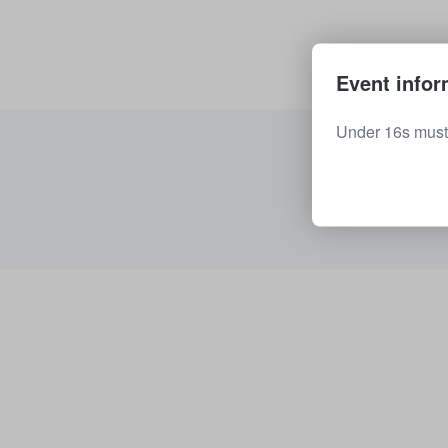
Event infor
Under 16s must