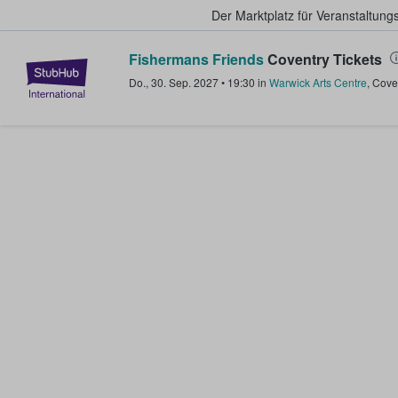
Der Marktplatz für Veranstaltungs
Fishermans Friends
Coventry Tickets
StubHub - Wo Fans Tickets kauf
Do., 30. Sep. 2027
•
19:30
in
Warwick Arts Centre
,
Cove