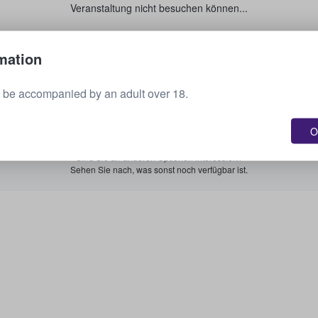
Veranstaltung nicht besuchen können...
Verkaufen Sie Ihre Tickets.
mation
 be accompanied by an adult over 18.
Alle bevorstehenden Veranstaltungen anzeigen.
O
Sind Sie an anderen Optionen interessiert?
Sehen Sie nach, was sonst noch verfügbar ist.