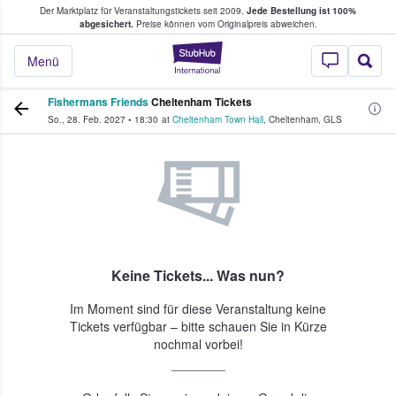
Der Marktplatz für Veranstaltungstickets seit 2009.
Jede Bestellung ist 100%
ans Tickets kaufen & verkaufen
abgesichert.
Preise können vom Originalpreis abweichen.
StubHub - Wo Fans
Menü
Fishermans Friends
Cheltenham Tickets
So., 28. Feb. 2027
•
18:30
at
Cheltenham Town Hall
,
Cheltenham
,
GLS
Keine Tickets... Was nun?
Im Moment sind für diese Veranstaltung keine
Tickets verfügbar – bitte schauen Sie in Kürze
nochmal vorbei!