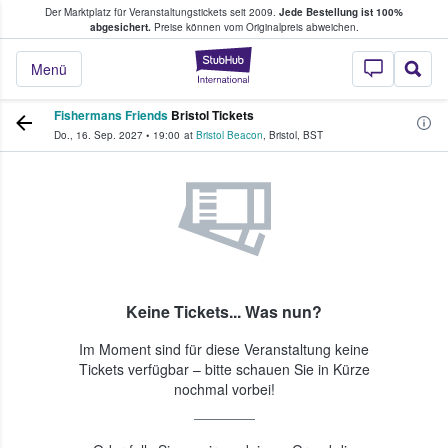
Der Marktplatz für Veranstaltungstickets seit 2009.
Jede Bestellung ist 100%
ans Tickets kaufen & verkaufen
abgesichert.
Preise können vom Originalpreis abweichen.
StubHub - Wo Fans
Menü
Fishermans Friends
Bristol Tickets
Do., 16. Sep. 2027
•
19:00
at
Bristol Beacon
,
Bristol
,
BST
Keine Tickets... Was nun?
Im Moment sind für diese Veranstaltung keine
Tickets verfügbar – bitte schauen Sie in Kürze
nochmal vorbei!