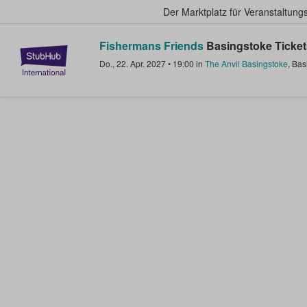
Der Marktplatz für Veranstaltungs
Fishermans Friends
Basingstoke Ticket
StubHub - Wo Fans Tickets kauf
Do., 22. Apr. 2027
•
19:00
in
The Anvil Basingstoke
,
Bas