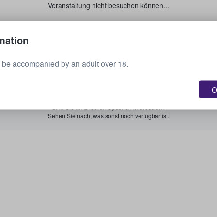
Veranstaltung nicht besuchen können...
Verkaufen Sie Ihre Tickets.
mation
 be accompanied by an adult over 18.
Alle bevorstehenden Veranstaltungen anzeigen.
O
Sind Sie an anderen Optionen interessiert?
Sehen Sie nach, was sonst noch verfügbar ist.