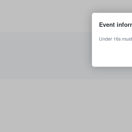
Event infor
Under 16s must