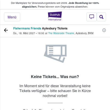
Der Marktplatz für Veranstaltungstickets seit 2009.
Jede Bestellung ist 100%
ans Tickets kaufen & verkaufen
abgesichert.
Preise können vom Originalpreis abweichen.
StubHub - Wo Fans
Menü
Fishermans Friends
Aylesbury Tickets
Do., 18. März 2027
•
19:00
at
The Waterside Theatre
,
Aylesbury
,
BKM
Keine Tickets... Was nun?
Im Moment sind für diese Veranstaltung keine
Tickets verfügbar – bitte schauen Sie in Kürze
nochmal vorbei!