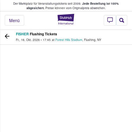
Der Marktplatz für Veranstaltungstickets seit 2009.
Jede Bestellung ist 100%
ans Tickets kaufen & verkaufen
abgesichert.
Preise können vom Originalpreis abweichen.
StubHub - Wo Fans
Menü
FISHER
Flushing Tickets
Fr., 16. Okt. 2026
•
17:45
at
Forest Hills Stadium
,
Flushing
,
NY