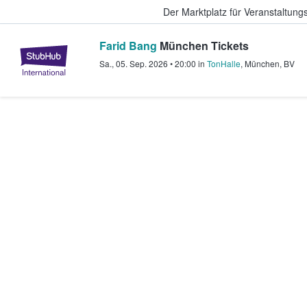
Der Marktplatz für Veranstaltungs
Farid Bang
München Tickets
StubHub - Wo Fans Tickets kauf
Sa., 05. Sep. 2026
•
20:00
in
TonHalle
,
München
,
BV