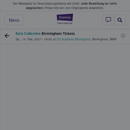
Der Marktplatz für Veranstaltungstickets seit 2009.
Jede Bestellung ist 100%
ans Tickets kaufen & verkaufen
abgesichert.
Preise können vom Originalpreis abweichen.
StubHub - Wo Fans
Menü
Ezra Collective
Birmingham Tickets
So., 14. Feb. 2027
•
19:00
at
O2 Academy Birmingham
,
Birmingham
,
WAR