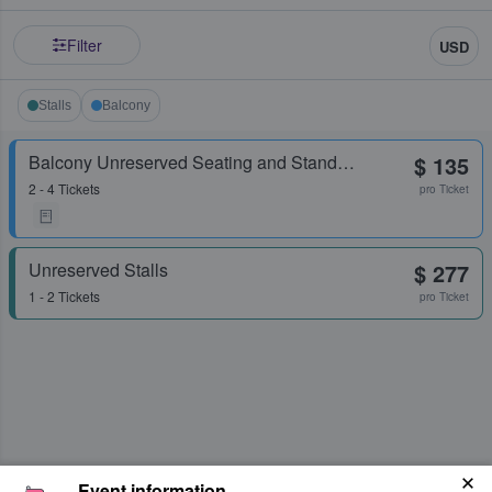
Filter
USD
Stalls
Balcony
Balcony Unreserved Seating and Standing
$ 135
2 - 4 Tickets
pro Ticket
Unreserved Stalls
$ 277
1 - 2 Tickets
pro Ticket
Event information