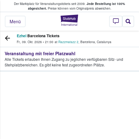
Der Marktplatz für Veranstaltungstickets seit 2009.
Jede Bestellung ist 100%
ans Tickets kaufen & verkaufen
abgesichert.
Preise können vom Originalpreis abweichen.
StubHub - Wo Fans
Menü
Ezhel
Barcelona Tickets
Fr., 09. Okt. 2026
•
21:00
at
Razzmatazz 2
,
Barcelona
,
Catalunya
Veranstaltung mit freier Platzwahl
Alle Tickets erlauben Ihnen Zugang zu jeglichen verfügbaren Sitz- und
Stehplatzbereichen. Es gibt keine fest zugeordneten Plätze.