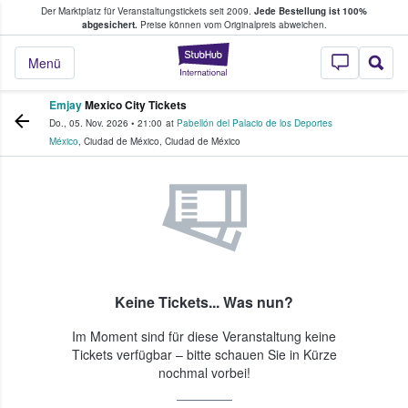
Der Marktplatz für Veranstaltungstickets seit 2009.
Jede Bestellung ist 100%
ans Tickets kaufen & verkaufen
abgesichert.
Preise können vom Originalpreis abweichen.
StubHub - Wo Fans
Menü
Emjay
Mexico City Tickets
Do., 05. Nov. 2026
•
21:00
at
Pabellón del Palacio de los Deportes
México
,
Ciudad de México
,
Ciudad de México
Keine Tickets... Was nun?
Im Moment sind für diese Veranstaltung keine
Tickets verfügbar – bitte schauen Sie in Kürze
nochmal vorbei!