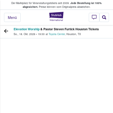
Der Marktplatz für Veranstaltungstickets seit 2009.
Jede Bestellung ist 100%
ans Tickets kaufen & verkaufen
abgesichert.
Preise können vom Originalpreis abweichen.
StubHub - Wo Fans
Menü
Elevation Worship
& Pastor Steven Furtick Houston Tickets
So., 18. Okt. 2026
•
19:00
at
Toyota Center
,
Houston
,
TX