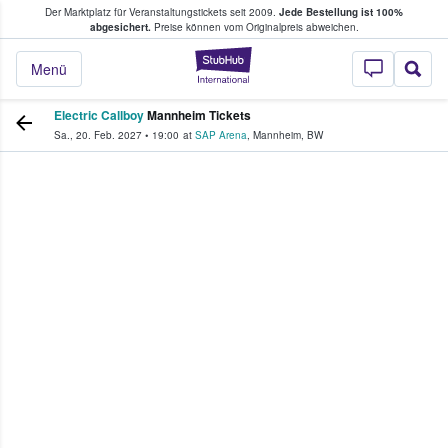
Der Marktplatz für Veranstaltungstickets seit 2009.
Jede Bestellung ist 100%
ans Tickets kaufen & verkaufen
abgesichert.
Preise können vom Originalpreis abweichen.
StubHub - Wo Fans
Menü
Electric Callboy
Mannheim Tickets
Sa., 20. Feb. 2027
•
19:00
at
SAP Arena
,
Mannheim
,
BW