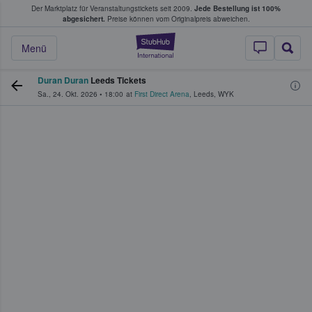
Der Marktplatz für Veranstaltungstickets seit 2009.
Jede Bestellung ist 100%
ans Tickets kaufen & verkaufen
abgesichert.
Preise können vom Originalpreis abweichen.
StubHub - Wo Fans
Menü
Duran Duran
Leeds Tickets
Sa., 24. Okt. 2026
•
18:00
at
First Direct Arena
,
Leeds
,
WYK