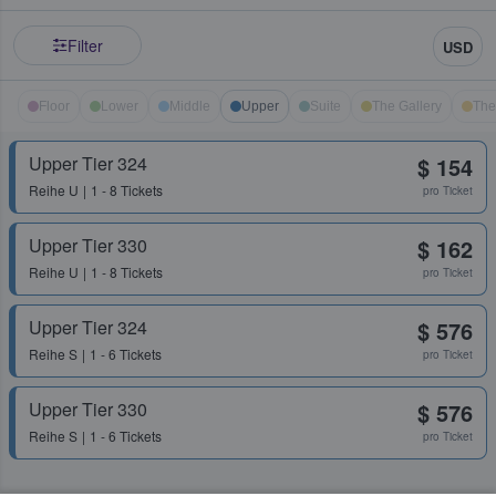
Filter
USD
Floor
Lower
Middle
Upper
Suite
The Gallery
The
Upper Tier 324
$ 154
Reihe
U
1 - 8 Tickets
pro Ticket
Upper Tier 330
$ 162
Reihe
U
1 - 8 Tickets
pro Ticket
Upper Tier 324
$ 576
Reihe
S
1 - 6 Tickets
pro Ticket
Upper Tier 330
$ 576
Reihe
S
1 - 6 Tickets
pro Ticket