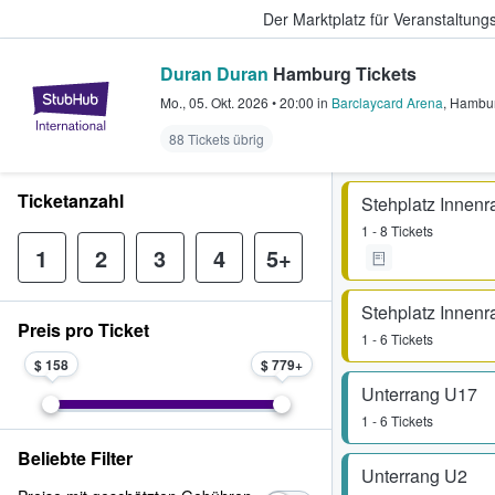
Der Marktplatz für Veranstaltungs
Duran Duran
Hamburg Tickets
StubHub - Wo Fans Tickets kauf
Mo., 05. Okt. 2026
•
20:00
in
Barclaycard Arena
,
Hambu
88 Tickets übrig
Ticketanzahl
Stehplatz Innen
1 - 8 Tickets
1
2
3
4
5+
Stehplatz Innen
Preis pro Ticket
1 - 6 Tickets
$ 158
$ 779
Unterrang U17
1 - 6 Tickets
Beliebte Filter
Unterrang U2