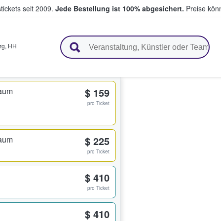
tickets seit 2009.
Jede Bestellung ist 100% abgesichert.
Preise könn
en & verkaufen
rg
,
HH
raum
$ 159
pro Ticket
raum
$ 225
pro Ticket
$ 410
pro Ticket
$ 410