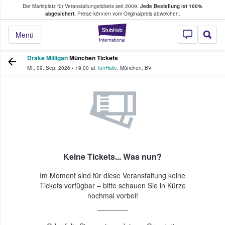
Der Marktplatz für Veranstaltungstickets seit 2009.
Jede Bestellung ist 100%
ans Tickets kaufen & verkaufen
abgesichert.
Preise können vom Originalpreis abweichen.
StubHub - Wo Fans
Menü
Drake Milligan
München Tickets
Mi., 09. Sep. 2026
•
19:00
at
TonHalle
,
München
,
BV
Keine Tickets... Was nun?
Im Moment sind für diese Veranstaltung keine
Tickets verfügbar – bitte schauen Sie in Kürze
nochmal vorbei!