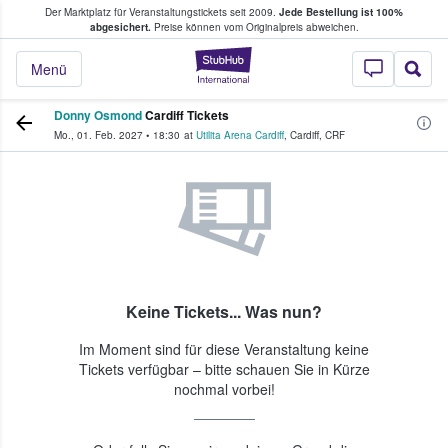
Der Marktplatz für Veranstaltungstickets seit 2009.
Jede Bestellung ist 100%
ans Tickets kaufen & verkaufen
abgesichert.
Preise können vom Originalpreis abweichen.
StubHub - Wo Fans
Menü
Donny Osmond
Cardiff Tickets
Mo., 01. Feb. 2027
•
18:30
at
Utilita Arena Cardiff
,
Cardiff
,
CRF
Keine Tickets... Was nun?
Im Moment sind für diese Veranstaltung keine
Tickets verfügbar – bitte schauen Sie in Kürze
nochmal vorbei!