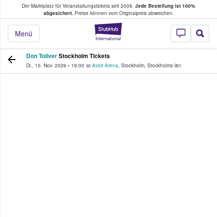
Der Marktplatz für Veranstaltungstickets seit 2009.
Jede Bestellung ist 100%
ans Tickets kaufen & verkaufen
abgesichert.
Preise können vom Originalpreis abweichen.
StubHub - Wo Fans
Menü
Don Toliver
Stockholm Tickets
Di., 10. Nov. 2026
•
19:00
at
Avicii Arena
,
Stockholm
,
Stockholms län