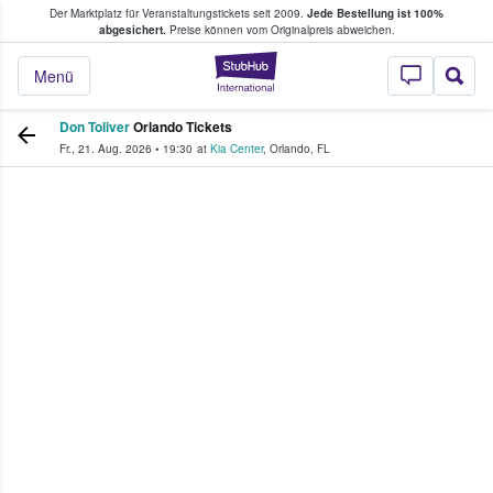
Der Marktplatz für Veranstaltungstickets seit 2009.
Jede Bestellung ist 100%
ans Tickets kaufen & verkaufen
abgesichert.
Preise können vom Originalpreis abweichen.
StubHub - Wo Fans
Menü
Don Toliver
Orlando Tickets
Fr., 21. Aug. 2026
•
19:30
at
Kia Center
,
Orlando
,
FL