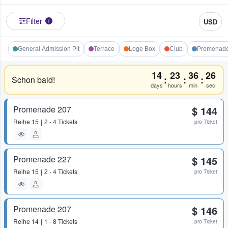
Filter
USD
1
General Admission Pit
Terrace
Loge Box
Club
Promenad
14
23
36
26
:
:
:
Schon bald!
days
hours
min
sec
Promenade 207
$ 144
Reihe
15
2 - 4 Tickets
pro Ticket
Promenade 227
$ 145
Reihe
15
2 - 4 Tickets
pro Ticket
Promenade 207
$ 146
Reihe
14
1 - 8 Tickets
pro Ticket