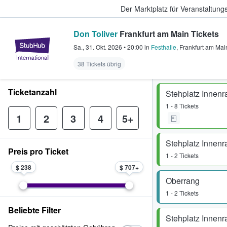
Der Marktplatz für Veranstaltungs
Don Toliver
Frankfurt am Main Tickets
StubHub - Wo Fans Tickets kauf
Sa., 31. Okt. 2026
•
20:00
in
Festhalle
,
Frankfurt am Mai
38 Tickets übrig
Ticketanzahl
Stehplatz Innen
1 - 8 Tickets
1
2
3
4
5+
Stehplatz Innen
Preis pro Ticket
1 - 2 Tickets
$ 238
$ 707
Oberrang
1 - 2 Tickets
Beliebte Filter
Stehplatz Innen