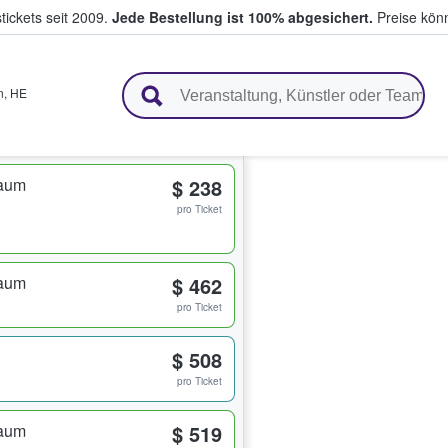
tickets seit 2009.
Jede Bestellung ist 100% abgesichert.
Preise könn
en & verkaufen
n
,
HE
raum
$ 238
pro Ticket
raum
$ 462
pro Ticket
$ 508
pro Ticket
raum
$ 519