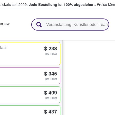
tickets seit 2009.
Jede Bestellung ist 100% abgesichert.
Preise könn
en & verkaufen
rf
,
NW
latz
$ 238
pro Ticket
$ 345
pro Ticket
$ 409
pro Ticket
$ 437