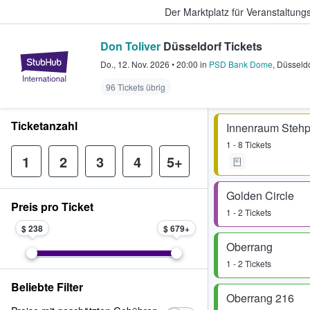
Der Marktplatz für Veranstaltungs
Don Toliver
Düsseldorf Tickets
StubHub - Wo Fans Tickets kauf
Do., 12. Nov. 2026
•
20:00
in
PSD Bank Dome
,
Düsseldo
96 Tickets übrig
Ticketanzahl
Innenraum Stehp
1 - 8 Tickets
1
2
3
4
5+
Golden Circle
Preis pro Ticket
1 - 2 Tickets
$ 238
$ 679
Oberrang
1 - 2 Tickets
Beliebte Filter
Oberrang 216